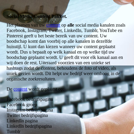
Social Media Content Pakket.
Het plaatsen van uw
content
op
alle
social media kanalen zoals
Facebook, Instagram, Twitter, LinkedIn, Tumblr, YouTube en
Pinterest geeft u het beste bereik van uw content. Uw
boodschap komt dan voorbij op alle kanalen in dezelfde
huisstijl. U kunt dan kiezen wanneer uw content geplaatst
wordt. Dus u bepaalt op welk kanaal en op welke tijd uw
boodschap geplaatst wordt. U geeft dit voor elk kanaal aan en
wij doen de rest. Uiteraard voorzien van een unieke set
hashtags zodat de content, behoudens de foto of video, als
uniek gezien wordt. Dit helpt uw bedrijf weer omhoog in de
organische zoekresultaten.
De
content
wordt geplaatst op:
Facebook bedrijfspagina
Facebook groep
Instagram bedrijfspagina
Twitter bedrijfspagina
LinkedIn pagina
LinkedIn bedrijfspagina
Tumblr