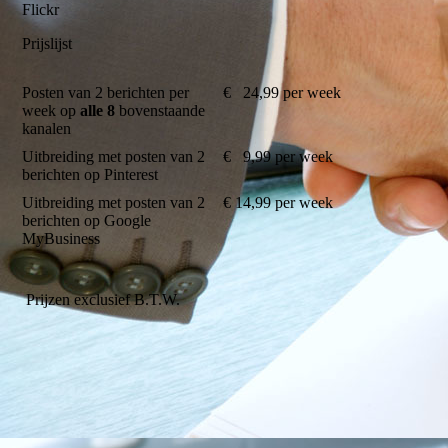
Flickr
Prijslijst
Posten van 2 berichten per
€ 24,99 per week
week op
alle 8
bovenstaande
kanalen
Uitbreiding met posten van 2
€ 9,99 per week
berichten op Pinterest
Uitbreiding met posten van 2
€ 14,99 per week
berichten op Google
MyBusiness
Prijzen exclusief B.T.W.