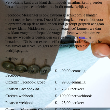
Vervolgens kunt u de klant dan middels emailmarketing verder
het aankoopproces inleiden mocht dit noodzakelijk zijn.
Facebook Messenger is ook extreem geschikt om je klanten
direct mee te benaderen. Quest Marketing kan een chatbot voor
u opzetten en op deze manier een kort gescript gesprek aangaan
met uw klant. Middels een routing (sequence) kunnen we dan
uw klant vragen om bepaalde vragen te beantwoorden om ze
naar uw website te begeleiden en eventueel via
email
te
benaderen. Dit is een extreem effectieve methode. Echter is het
pas zinvol als u veel volgers heeft op uw groepen c.q.
bedrijfspagina.
Prijslijst
Opzetten bedrijfspagina op
€ 99,00 eenmalig
Facebook
Opzetten Facebook groep
€ 99,00 eenmalig
Plaatsen Facebook ad
€ 25,00 per keer
Creëren webhook
€ 199,00 per webhook
Plaatsen webhook
€ 25,00 per keer
Opzetten Messenger Chatbot
€ 299,00 eenmalig