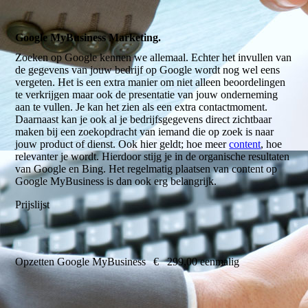
Google MyBusiness Marketing.
Zoeken op Google kennen we allemaal. Echter het invullen van
de gegevens van jouw bedrijf op Google wordt nog wel eens
vergeten. Het is een extra manier om niet alleen beoordelingen
te verkrijgen maar ook de presentatie van jouw onderneming
aan te vullen. Je kan het zien als een extra contactmoment.
Daarnaast kan je ook al je bedrijfsgegevens direct zichtbaar
maken bij een zoekopdracht van iemand die op zoek is naar
jouw product of dienst. Ook hier geldt; hoe meer
content
, hoe
relevanter je wordt. Hierdoor stijg je in de organische resultaten
van Google en Bing. Het regelmatig plaatsen van content op
Google MyBusiness is dan ook erg belangrijk.
Prijslijst
Opzetten Google MyBusiness
€ 299,00 eenmalig