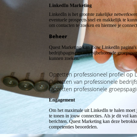
LinkedIn Marketing
LinkedIn is het grootste zakelijke netwerkwer
eventuele prospects snel en makkelijk te kunn
om contacten te zoeken en hiermee je connect
Beheer
Quest Marketing kan jouw LinkedIn pagina's o
bedrijfspagina en een bijbehorende groepspagi
kunnen zoeken.
Opzetten professioneel profiel op 
Opzetten van professionele bedrijf
Opzetten professionele groepspag
Engagement
Om het maximale uit LinkedIn te halen moet je 
te tonen in jouw connecties. Als je dit vol k
berichten. Quest Marketing kan deze betrokken
competenties beoordelen.