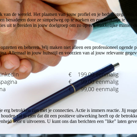
k van de wereld. Het plaatsen van jouw profiel en je bedrijfsgegevens 
en benaderen door ze simpelweg op te zoeken en een berichtje te sturen.
ies uit te breiden in jouw doelgroep om zo op een makkelijke manier de
pzetten en beheren. Wij maken niet alleen een professioneel ogende p
na. Allemaal in jouw huisstijl en voorzien van al jouw relevante gegev
LinkedIn
€ 199,00 eenmalig
spagina
€ 99,00 eenmalig
ina
€ 99,00 eenmalig
erg betrokken zijn met je connecties. Actie is immers reactie. Jij reage
an houden zal je zien dat dit een positieve uitwerking heeft op de betr
heid voor u uitvoeren. U kunt ons dan berichten een "like" laten geven,