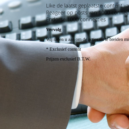
Like de laatst geplaatste content 
Reageer op posts van 1000 connec
Endorse 1000 connecties
Vervolg
Wij raden u aan om de acties uit te breiden m
* Exclusief content
Prijzen exclusief B.T.W.