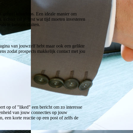
is geheel kosteloos. Een ideale manier om
 Echter zal je best wat tijd moeten investeren
als te kunnen sluiten.
agina van jouwzelf hebt maar ook een gelikte
ens zodat prospects makkelijk contact met jou
ert op of "liked" een bericht om zo interesse
okkenheid van jouw connecties op jouw
 een korte reactie op een post of zelfs de