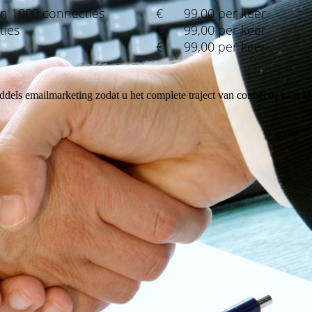
van 1000 connecties
€ 99,00 per keer
ties
€ 99,00 per keer
€ 99,00 per keer
iddels emailmarketing zodat u het complete traject van connectie naar kl